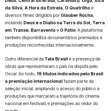
Deus
,
Central do Brasil
,
Carandiru
,
Olga
,
Xica
da Silva
,
A Hora da Estrela
,
O Quatrilho
e
diversos filmes dirigidos por
Glauber Rocha
,
incluindo
Deus e o Diabo na Terra do Sol
,
Terra
em Transe
,
Barravento
e
O Pátio
. A plataforma
também disponibiliza documentários premiados e
produções reconhecidas internacionalmente.
Outro diferencial da
Tela Brasil
é a presença de
obras que representaram o país na disputa pelo
Oscar. Ao todo,
19 títulos indicados pelo Brasil
à premiação internacional
fazem parte da
seleção inicial, ampliando o acesso do público a
produções que marcaram a trajetória do cinema
nacional em festivais e premiações ao redor do
mundo.