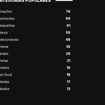
ATEGORIAS POPULARES
tivações
76
romoções
69
ampanhas
61
eleza
59
olecionáveis
49
inema
35
rindes
29
ertas
21
ventos
19
ast-food
18
ebidas
17
abelos
13