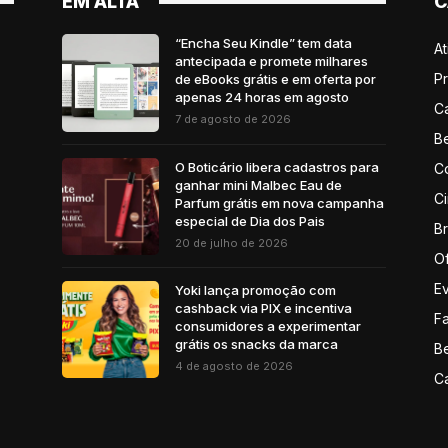
EM ALTA
C
“Encha Seu Kindle” tem data
A
antecipada e promete milhares
P
de eBooks grátis e em oferta por
apenas 24 horas em agosto
C
7 de agosto de 2026
B
O Boticário libera cadastros para
C
ganhar mini Malbec Eau de
C
Parfum grátis em nova campanha
especial de Dia dos Pais
B
20 de julho de 2026
Of
E
Yoki lança promoção com
cashback via PIX e incentiva
F
consumidores a experimentar
grátis os snacks da marca
B
4 de agosto de 2026
C