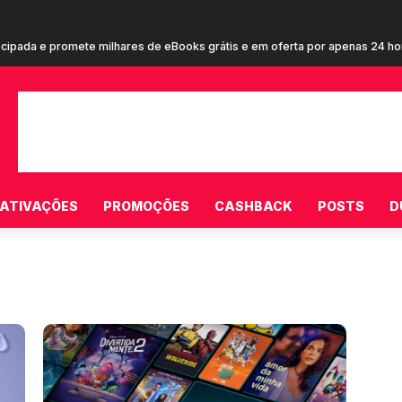
ecipada e promete milhares de eBooks grátis e em oferta por apenas 24 h
em cupom de R$ 20 em campanha inédita estrelada por Terry Crews para c
ATIVAÇÕES
PROMOÇÕES
CASHBACK
POSTS
D