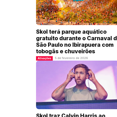
Skol terá parque aquático
gratuito durante o Carnaval 
São Paulo no Ibirapuera com
tobogãs e chuveirões
5 de fevereiro de 2026
Ativações
Skol traz Calvin Harris ao