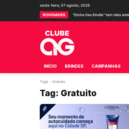
sexta-feira, 07 agosto, 2026
NOVIDADES
“Encha Seu Kindle” tem data ant
Shopee e Burger King oferec
INÍCIO
BRINDES
CAMPANHAS
Tags
Gratuito
Tag:
Gratuito