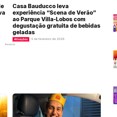
de
Casa Bauducco leva
va
experiência “Scena de Verão”
ao Parque Villa-Lobos com
degustação gratuita de bebidas
geladas
5 de fevereiro de 2026
Ativações
Anúncio