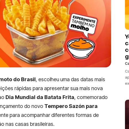
Y
c
c
g
C
Ca
ap
moto do Brasil
, escolheu uma das datas mais
ex
eições rápidas para apresentar sua mais nova
 ao
Dia Mundial da Batata Frita
, comemorado
lançamento do novo
Tempero Sazón para
ente para acompanhar diferentes formas de
ão nas casas brasileiras.