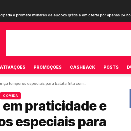
cupom de R$ 20 em campanha inédita estrelada por Terry Crews para cons
ATIVAÇÕES
PROMOÇÕES
CASHBACK
POSTS
D
nça temperos especiais para batata frita com...
COMIDA
 em praticidade e
os especiais para