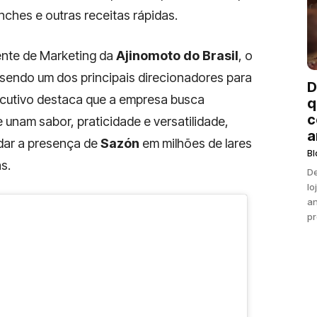
ches e outras receitas rápidas.
ente de Marketing da
Ajinomoto do Brasil
, o
endo um dos principais direcionadores para
D
ecutivo destaca que a empresa busca
q
c
unam sabor, praticidade e versatilidade,
a
idar a presença de
Sazón
em milhões de lares
Bl
s.
De
lo
an
pr