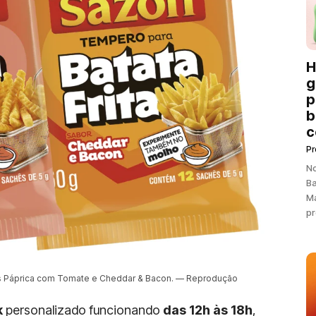
H
g
p
b
c
P
N
Ba
Ma
pr
es Páprica com Tomate e Cheddar & Bacon. — Reprodução
k
personalizado funcionando
das 12h às 18h
,