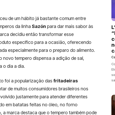
eu de um hábito já bastante comum entre
mperos da linha
Sazón
para dar mais sabor às
L
“
marca decidiu então transformar esse
c
uto específico para a ocasião, oferecendo
n
da especialmente para o preparo do alimento.
c
C
o novo tempero dispensa a adição de sal,
Co
 o dia a dia.
El
so
sa
to foi a popularização das
fritadeiras
ntar de muitos consumidores brasileiros nos
volvido justamente para atender diferentes
do em batatas feitas no óleo, no forno
sso, a marca destaca que o tempero também pode