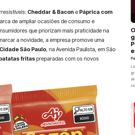
resistíveis:
Cheddar & Bacon
e
Páprica com
marca de ampliar ocasiões de consumo e
O
umidores que priorizam mais praticidade na
g
 marcar a novidade, a empresa promove uma
P
Cidade São Paulo
, na Avenida Paulista, em São
e
batatas fritas
preparadas com os novos
P
Lo
gr
at
co