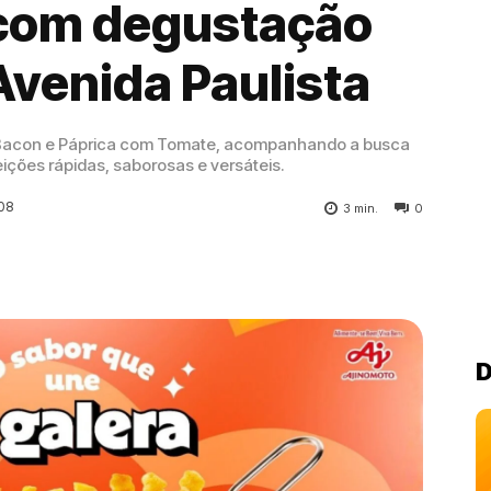
a com degustação
Avenida Paulista
 Bacon e Páprica com Tomate, acompanhando a busca
ições rápidas, saborosas e versáteis.
:08
3
min.
0