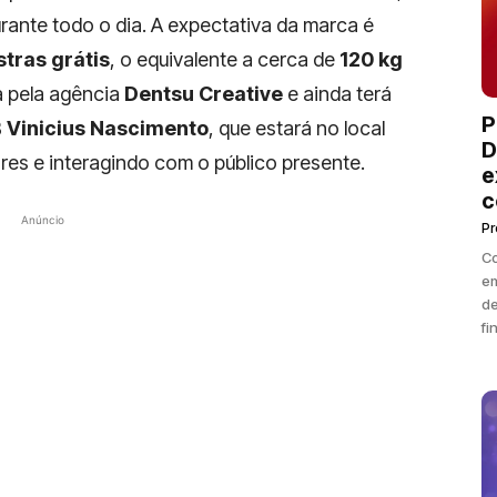
ante todo o dia. A expectativa da marca é
tras grátis
, o equivalente a cerca de
120 kg
a pela agência
Dentsu Creative
e ainda terá
P
B
Vinicius Nascimento
, que estará no local
D
es e interagindo com o público presente.
e
c
Anúncio
P
Co
em
de
fi