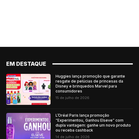
EM DESTAQUE
Huggies lança promoção que garante
resgate de pelúcias de princesas da
Disney e brinquedos Marvel para
consumidores
15 de julho de 2026
L’Oréal Paris lança promoção
“Experimentou, Ganhou Elseve” com
dupla vantagem: ganhe um novo produto
ou receba cashback
14 de julho de 2026