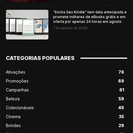
“Encha Seu Kindle” tem data antecipada e
promete milhares de eBooks grátis e em
oferta por apenas 24 horas em agosto
7 de agosto de 2026
CATEGORIAS POPULARES
Ativações
76
Promoções
69
Campanhas
61
Beleza
59
Colecionáveis
49
Cinema
35
Brindes
29