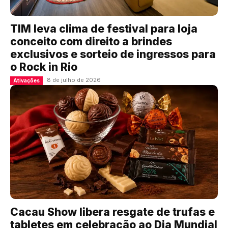
TIM leva clima de festival para loja
conceito com direito a brindes
exclusivos e sorteio de ingressos para
o Rock in Rio
8 de julho de 2026
Ativações
Cacau Show libera resgate de trufas e
tabletes em celebração ao Dia Mundial