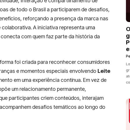
ividade, interação e compartilhamento de
as de todo o Brasil a participarem de desafios,
nefícios, reforçando a presença da marca nas
colaborativa. A iniciativa representa uma
O
g
conecta com quem faz parte da história da
P
e
P
taforma foi criada para reconhecer consumidores
Lo
gr
embranças e momentos especiais envolvendo
Leite
at
ento em uma experiência contínua. Em vez de
co
opõe um relacionamento permanente,
ue participantes criem conteúdos, interajam
 acompanhem desafios temáticos ao longo do