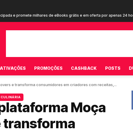
ecipada e promete milhares de eBooks grátis e em oferta por apenas 24 ho
em cupom de R$ 20 em campanha inédita estrelada por Terry Crews para c
ATIVAÇÕES
PROMOÇÕES
CASHBACK
POSTS
D
overs e transforma consumidores em criadores com receitas,...
CULINÁRIA
 plataforma Moça
e transforma