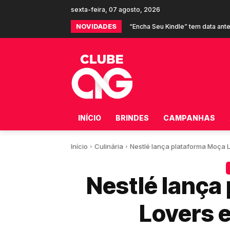
sexta-feira, 07 agosto, 2026
NOVIDADES
“Encha Seu Kindle” tem data ant
Shopee e Burger King oferec
INÍCIO
BRINDES
CAMPANHAS
Início
Culinária
Nestlé lança plataforma Moça L
Nestlé lança
Lovers 