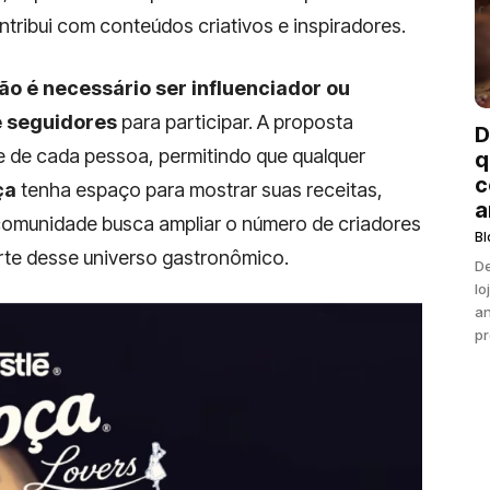
tribui com conteúdos criativos e inspiradores.
ão é necessário ser influenciador ou
e seguidores
para participar. A proposta
D
ade de cada pessoa, permitindo que qualquer
q
c
ça
tenha espaço para mostrar suas receitas,
a
a comunidade busca ampliar o número de criadores
Bl
rte desse universo gastronômico.
De
lo
an
pr