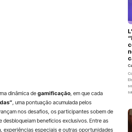
L
“
c
n
c
C
Co
El
so
sa
uma dinâmica de
gamificação
, em que cada
adas”
, uma pontuação acumulada pelos
nçam nos desafios, os participantes sobem de
e desbloqueiam benefícios exclusivos. Entre as
 experiências especiais e outras oportunidades