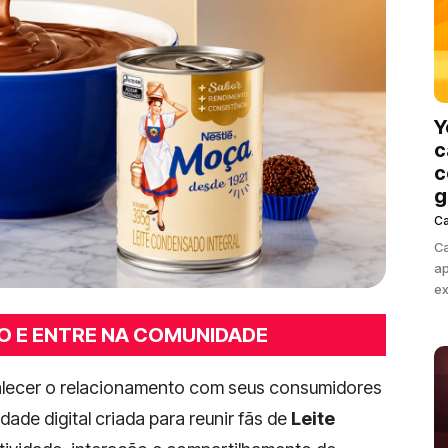
Y
c
c
g
C
Ca
ap
ex
O E ENTRE NA COMUNIDADE
alecer o relacionamento com seus consumidores
ade digital criada para reunir fãs de
Leite