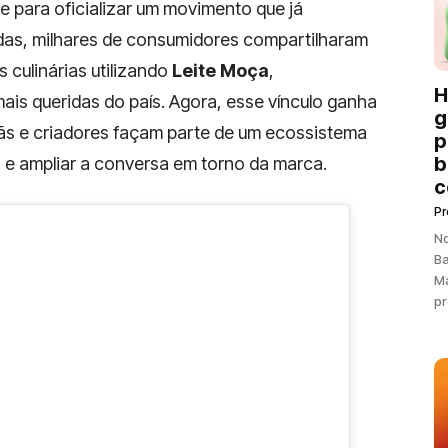
 para oficializar um movimento que já
das, milhares de consumidores compartilharam
s culinárias utilizando
Leite Moça
,
H
s queridas do país. Agora, esse vínculo ganha
g
fãs e criadores façam parte de um ecossistema
p
b
s e ampliar a conversa em torno da marca.
c
P
N
Ba
Ma
pr