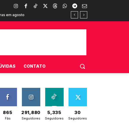
ras em agosto
onsumidores brasileiros
ÚVIDAS
CONTATO
865
291,880
5,335
30
Fãs
Seguidores
Seguidores
Seguidores