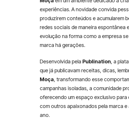
Moça
em um ambiente dedicado à criat
experiências. A novidade convida pesso
produzirem conteúdos e acumularem be
redes sociais de maneira espontânea e 
evolução na forma como a empresa se 
marca há gerações.
Desenvolvida pela
Publination
, a pla
que já publicavam receitas, dicas, l
Moça
, transformando esse comportam
campanhas isoladas, a comunidade pr
oferecendo um espaço exclusivo para q
com outros apaixonados pela marca e
ano.