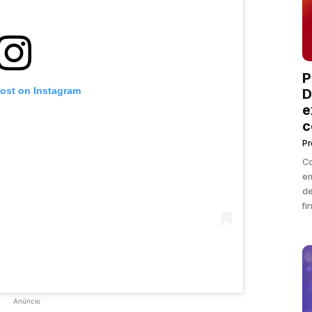
P
post on Instagram
D
e
c
P
Co
em
de
fi
Anúncio