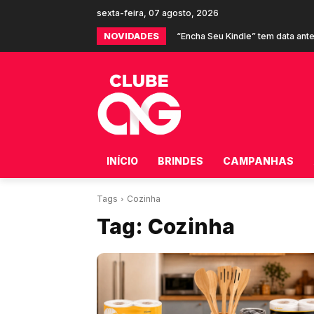
sexta-feira, 07 agosto, 2026
NOVIDADES
“Encha Seu Kindle” tem data ant
Shopee e Burger King oferec
INÍCIO
BRINDES
CAMPANHAS
Tags
Cozinha
Tag:
Cozinha