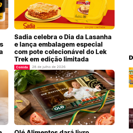
l
Sadia celebra o Dia da Lasanha
es
e lança embalagem especial
a
com pote colecionável do Lek
D
Trek em edição limitada
28 de julho de 2026
Comida
a
Olé Alimentos dará livro