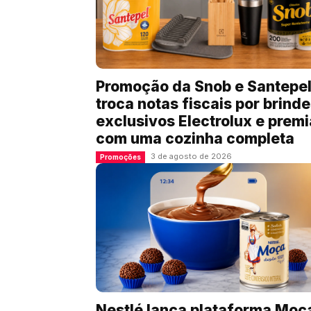
Promoção da Snob e Santepe
troca notas fiscais por brind
exclusivos Electrolux e premi
com uma cozinha completa
3 de agosto de 2026
Promoções
Nestlé lança plataforma Moç