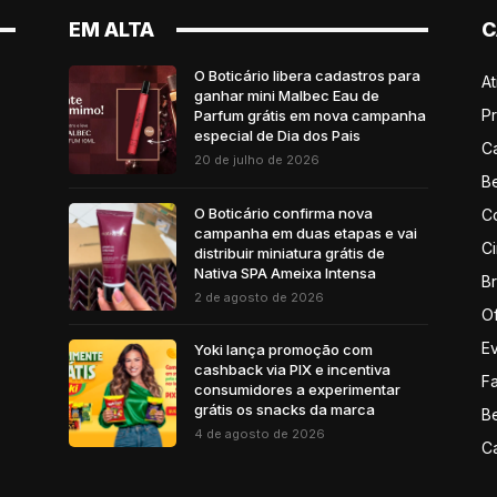
EM ALTA
C
O Boticário libera cadastros para
A
ganhar mini Malbec Eau de
P
Parfum grátis em nova campanha
especial de Dia dos Pais
C
20 de julho de 2026
B
O Boticário confirma nova
C
campanha em duas etapas e vai
C
distribuir miniatura grátis de
Nativa SPA Ameixa Intensa
B
2 de agosto de 2026
Of
E
Yoki lança promoção com
cashback via PIX e incentiva
F
consumidores a experimentar
grátis os snacks da marca
B
4 de agosto de 2026
C