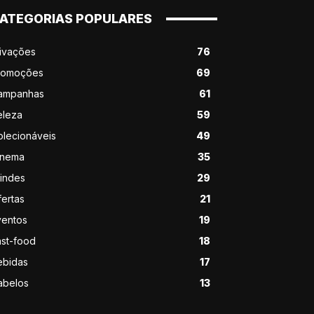
ATEGORIAS POPULARES
tivações
76
romoções
69
ampanhas
61
eleza
59
olecionáveis
49
inema
35
rindes
29
ertas
21
ventos
19
ast-food
18
ebidas
17
abelos
13