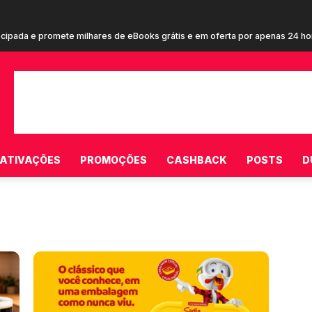
ecipada e promete milhares de eBooks grátis e em oferta por apenas 24 h
em cupom de R$ 20 em campanha inédita estrelada por Terry Crews para 
ATIVAÇÕES
PROMOÇÕES
CASHBACK
POSTS
D