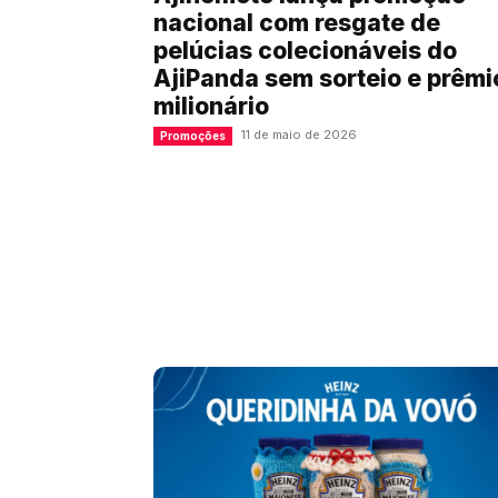
nacional com resgate de
pelúcias colecionáveis do
AjiPanda sem sorteio e prêmi
milionário
11 de maio de 2026
Promoções