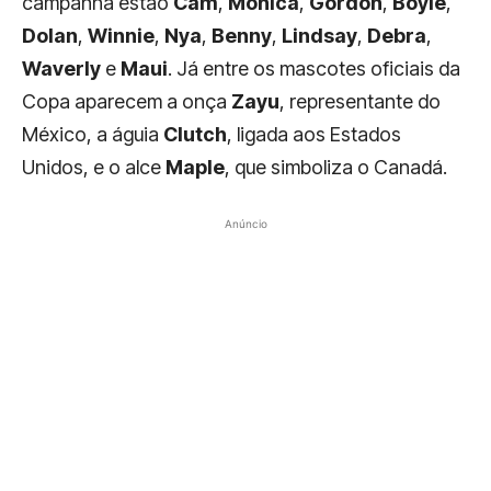
campanha estão
Cam
,
Monica
,
Gordon
,
Boyle
,
Dolan
,
Winnie
,
Nya
,
Benny
,
Lindsay
,
Debra
,
Waverly
e
Maui
. Já entre os mascotes oficiais da
Copa aparecem a onça
Zayu
, representante do
México, a águia
Clutch
, ligada aos Estados
Unidos, e o alce
Maple
, que simboliza o Canadá.
Anúncio