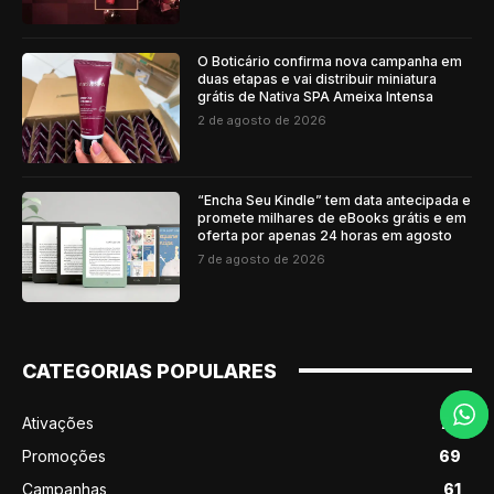
O Boticário confirma nova campanha em
duas etapas e vai distribuir miniatura
grátis de Nativa SPA Ameixa Intensa
2 de agosto de 2026
“Encha Seu Kindle” tem data antecipada e
promete milhares de eBooks grátis e em
oferta por apenas 24 horas em agosto
7 de agosto de 2026
CATEGORIAS POPULARES
Ativações
76
Promoções
69
Campanhas
61