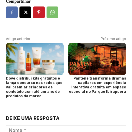
Compartilhar
Artigo anterior
Próximo artigo
Dove distribui kits gratuitos e
Pantene transforma dramas
lança concurso nas redes que
capilares em experiência
vai premiar criadores de
interativa gratuita em espaço
conteúdo com até um ano de
especial no Parque Ibirapuera
produtos da marca
DEIXE UMA RESPOSTA
No