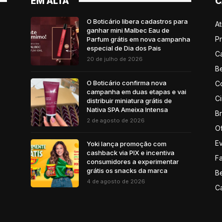
EM ALTA
C
O Boticário libera cadastros para
A
ganhar mini Malbec Eau de
P
Parfum grátis em nova campanha
especial de Dia dos Pais
C
20 de julho de 2026
B
O Boticário confirma nova
C
campanha em duas etapas e vai
C
distribuir miniatura grátis de
Nativa SPA Ameixa Intensa
B
2 de agosto de 2026
Of
E
Yoki lança promoção com
cashback via PIX e incentiva
F
consumidores a experimentar
grátis os snacks da marca
B
4 de agosto de 2026
C