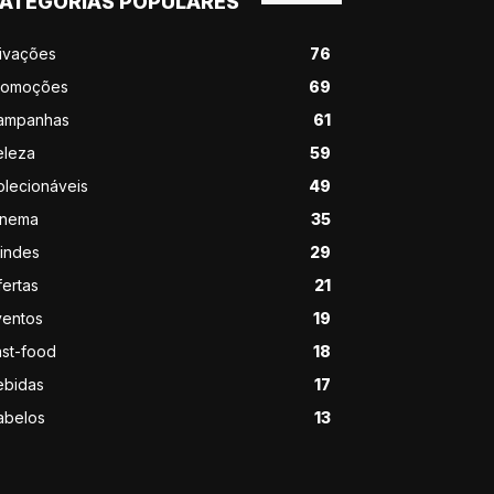
ATEGORIAS POPULARES
tivações
76
romoções
69
ampanhas
61
eleza
59
olecionáveis
49
inema
35
rindes
29
ertas
21
ventos
19
ast-food
18
ebidas
17
abelos
13