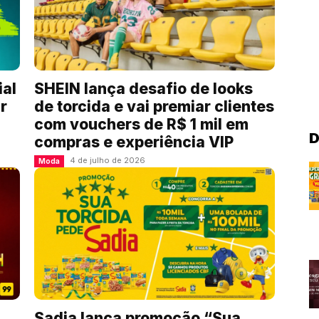
ial
SHEIN lança desafio de looks
r
de torcida e vai premiar clientes
com vouchers de R$ 1 mil em
D
compras e experiência VIP
4 de julho de 2026
Moda
Sadia lança promoção “Sua