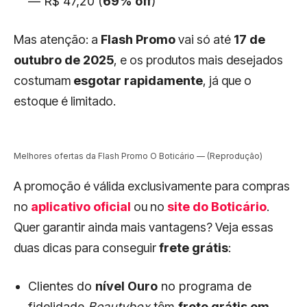
— R$ 47,20 (
69% off
)
Mas atenção: a
Flash Promo
vai só até
17 de
outubro de 2025
, e os produtos mais desejados
costumam
esgotar rapidamente
, já que o
estoque é limitado.
Melhores ofertas da Flash Promo O Boticário — (Reprodução)
A promoção é válida exclusivamente para compras
no
aplicativo oficial
ou no
site do Boticário
.
Quer garantir ainda mais vantagens? Veja essas
duas dicas para conseguir
frete grátis
:
Clientes do
nível Ouro
no programa de
fidelidade
Beautybox
têm
frete grátis em