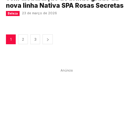
nova linha Nativa SPA Rosas Secretas
23 de março de 2026
Beleza
1
2
3
Anúncio