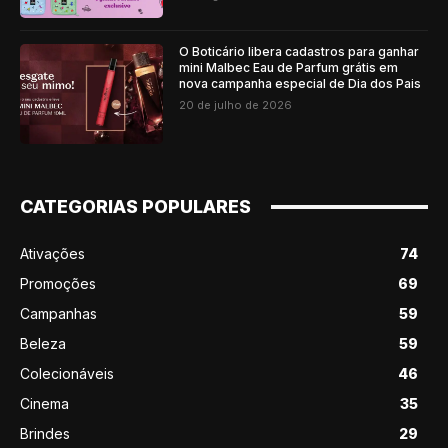
O Boticário libera cadastros para ganhar
mini Malbec Eau de Parfum grátis em
nova campanha especial de Dia dos Pais
20 de julho de 2026
CATEGORIAS POPULARES
Ativações
74
Promoções
69
Campanhas
59
Beleza
59
Colecionáveis
46
Cinema
35
Brindes
29