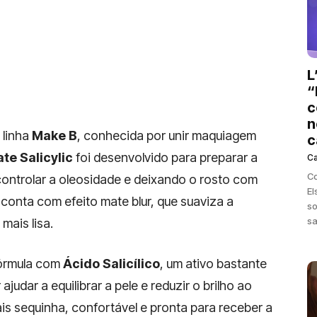
L
“
c
n
 linha
Make B
, conhecida por unir maquiagem
c
te Salicylic
foi desenvolvido para preparar a
C
Co
ontrolar a oleosidade e deixando o rosto com
El
conta com efeito mate blur, que suaviza a
so
sa
mais lisa.
fórmula com
Ácido Salicílico
, um ativo bastante
udar a equilibrar a pele e reduzir o brilho ao
ais sequinha, confortável e pronta para receber a