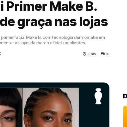
ni Primer Make B.
 de graça nas lojas
ni primer facial Make B. com tecnologia dermomake em
ntar as lojas da marca e fidelizar clientes.
0
3
min.
10