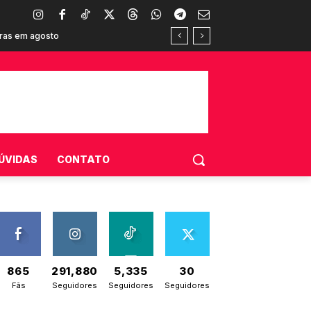
s em agosto
sumidores brasileiros
ÚVIDAS
CONTATO
865
291,880
5,335
30
Fãs
Seguidores
Seguidores
Seguidores