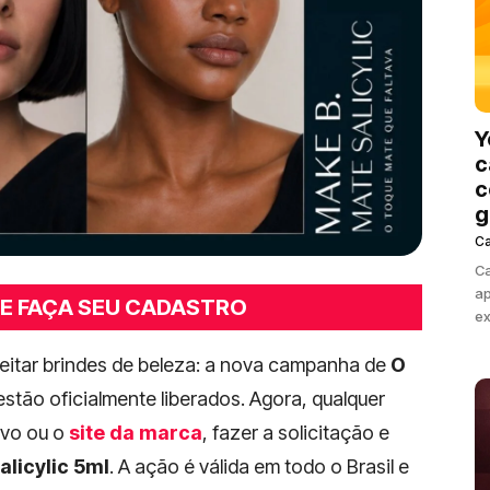
Y
c
c
g
C
Ca
ap
 E FAÇA SEU CADASTRO
ex
itar brindes de beleza: a nova campanha de
O
stão oficialmente liberados. Agora, qualquer
ivo ou o
site da marca
, fazer a solicitação e
alicylic 5ml
. A ação é válida em todo o Brasil e