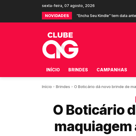
sexta-feira, 07 agosto, 2026
NOVIDADES
“Encha Seu Kindle” tem data anteci
Shopee e Burger King oferecem 
INÍCIO
BRINDES
CAMPANHAS
Início
Brindes
O Boticário dá novo brinde de maq
O Boticário 
maquiagem a