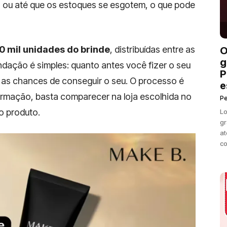
, ou até que os estoques se esgotem, o que pode
0 mil unidades do brinde
, distribuídas entre as
O
g
endação é simples: quanto antes você fizer o seu
P
as chances de conseguir o seu. O processo é
e
firmação, basta comparecer na loja escolhida no
P
 o produto.
Lo
gr
at
co