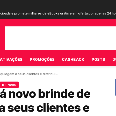
pada e promete milhares de eBooks grátis e em oferta por apenas 24 hora
cupom de R$ 20 em campanha inédita estrelada por Terry Crews para con
ATIVAÇÕES
PROMOÇÕES
CASHBACK
POSTS
D
uiagem a seus clientes e distribui...
BRINDES
dá novo brinde de
 seus clientes e