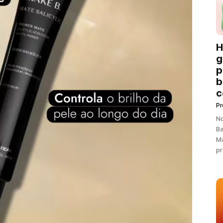
H
g
p
b
c
P
N
Ba
Ma
pr