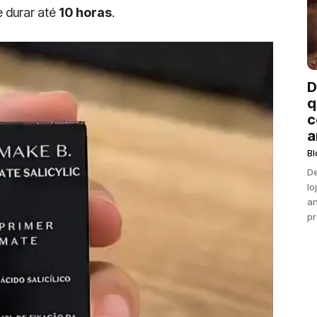
 durar até
10 horas
.
D
q
c
a
Bl
De
lo
an
pr