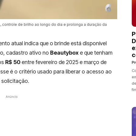
, controle de brilho ao longo do dia e prolonga a duração da
P
D
nto atual indica que o brinde está disponível
e
o, cadastro ativo no
Beautybox
e que tenham
c
os
R$ 50
entre fevereiro de 2025 e março de
P
Co
se é o critério usado para liberar o acesso ao
em
solicitação.
de
fi
Anúncio