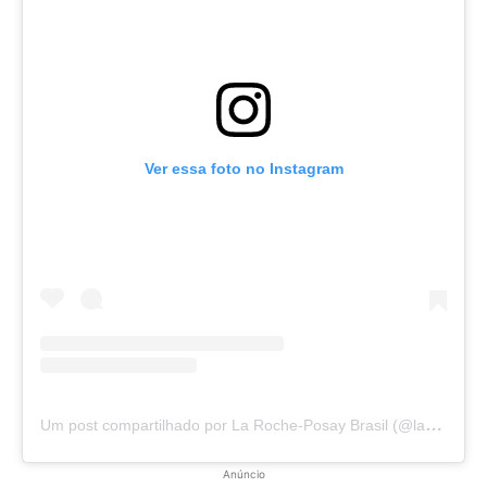
Ver essa foto no Instagram
U
m post compartilhado por La Roche-Posay Brasil (@larocheposaybr)
Anúncio