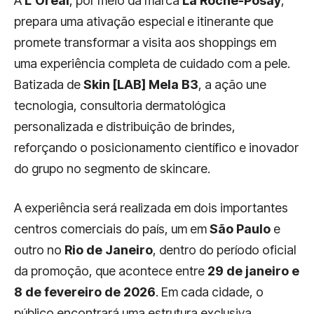
A
L’Oréal
, por meio da marca
La Roche-Posay
,
prepara uma ativação especial e itinerante que
promete transformar a visita aos shoppings em
uma experiência completa de cuidado com a pele.
Batizada de
Skin [LAB] Mela B3
, a ação une
tecnologia, consultoria dermatológica
personalizada e distribuição de brindes,
reforçando o posicionamento científico e inovador
do grupo no segmento de skincare.
A experiência será realizada em dois importantes
centros comerciais do país, um em
São Paulo
e
outro no
Rio de Janeiro
, dentro do período oficial
da promoção, que acontece entre
29 de janeiro e
8 de fevereiro de 2026
. Em cada cidade, o
público encontrará uma estrutura exclusiva