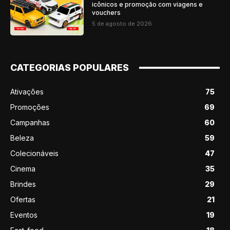
icônicos e promoção com viagens e
vouchers
5 de agosto de 2026
CATEGORIAS POPULARES
Ativações
75
Promoções
69
Campanhas
60
Beleza
59
Colecionáveis
47
Cinema
35
Brindes
29
Ofertas
21
Eventos
19