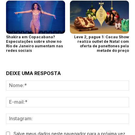
Shakira em Copacabana?
Leve 2, pague 1: Cacau Show
Especulações sobre show no
realiza outlet de Natal com
Rio de Janeiro aumentam nas
oferta de panettones pela
redes sociais
metade do preço
DEIXE UMA RESPOSTA
No
E-
mai
Ins
Salve meus dados neste navegador para a próxima vez