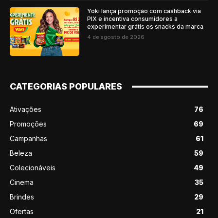
Yoki lança promoção com cashback via
PIX e incentiva consumidores a
experimentar grátis os snacks da marca
4 de agosto de 2026
CATEGORIAS POPULARES
Ativações
76
Promoções
69
Campanhas
61
Beleza
59
Colecionáveis
49
Cinema
35
Brindes
29
Ofertas
21