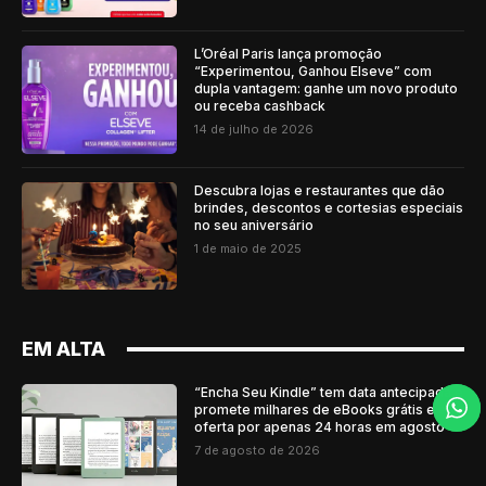
L’Oréal Paris lança promoção
“Experimentou, Ganhou Elseve” com
dupla vantagem: ganhe um novo produto
ou receba cashback
14 de julho de 2026
Descubra lojas e restaurantes que dão
brindes, descontos e cortesias especiais
no seu aniversário
1 de maio de 2025
EM ALTA
“Encha Seu Kindle” tem data antecipada e
promete milhares de eBooks grátis e em
oferta por apenas 24 horas em agosto
7 de agosto de 2026