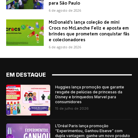
para São Paulo
6 de agosto de 2026
McDonald’s lança coleção de mini
Crocs no McLanche Feliz e aposta em
brindes que prometem conquistar fãs
e colecionadores
6 de agosto de 2026
EM DESTAQUE
Huggies lança promoção que garante
resgate de pelúcias de princesas da
Disney e brinquedos Marvel para
consumidores
15 de julho de 2026
L’Oréal Paris lança promoção
“Experimentou, Ganhou Elseve” com
dupla vantagem: ganhe um novo produto