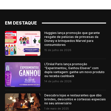
EM DESTAQUE
Huggies lança promoção que garante
resgate de pelúcias de princesas da
Disney e brinquedos Marvel para
consumidores
15 de julho de 2026
L’Oréal Paris lança promoção
“Experimentou, Ganhou Elseve” com
dupla vantagem: ganhe um novo produto
ou receba cashback
14 de julho de 2026
Descubra lojas e restaurantes que dão
brindes, descontos e cortesias especiais
no seu aniversário
1 de maio de 2025