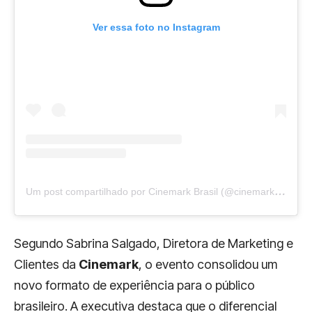
Ver essa foto no Instagram
U
m post compartilhado por Cinemark Brasil (@cinemarkoficial)
Segundo Sabrina Salgado, Diretora de Marketing e
Clientes da
Cinemark
, o evento consolidou um
novo formato de experiência para o público
brasileiro. A executiva destaca que o diferencial