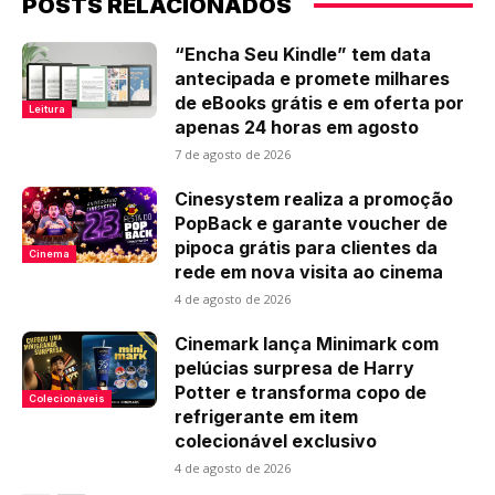
POSTS RELACIONADOS
“Encha Seu Kindle” tem data
antecipada e promete milhares
de eBooks grátis e em oferta por
Leitura
apenas 24 horas em agosto
7 de agosto de 2026
Cinesystem realiza a promoção
PopBack e garante voucher de
pipoca grátis para clientes da
Cinema
rede em nova visita ao cinema
4 de agosto de 2026
Cinemark lança Minimark com
pelúcias surpresa de Harry
Potter e transforma copo de
Colecionáveis
refrigerante em item
colecionável exclusivo
4 de agosto de 2026