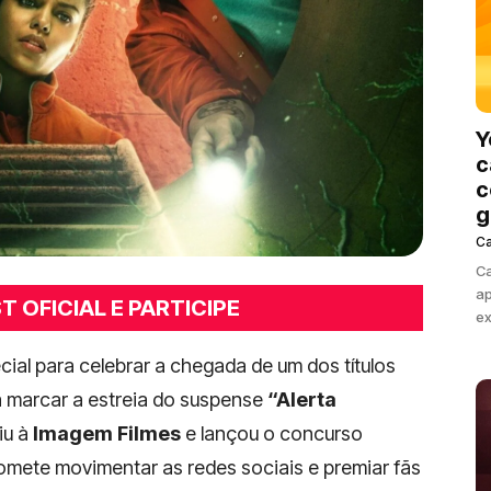
Y
c
c
g
C
Ca
ap
 OFICIAL E PARTICIPE
ex
al para celebrar a chegada de um dos títulos
a marcar a estreia do suspense
“Alerta
iu à
Imagem Filmes
e lançou o concurso
romete movimentar as redes sociais e premiar fãs