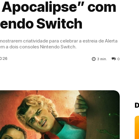
a Apocalipse” com
tendo Switch
strarem criatividade para celebrar a estreia de Alerta
m a dois consoles Nintendo Switch.
0:26
3
min.
0