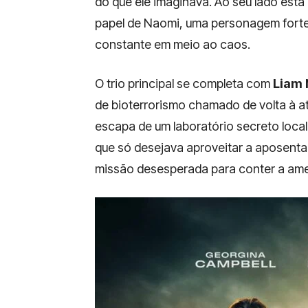
do que ele imaginava. Ao seu lado está
papel de Naomi, uma personagem forte e
constante em meio ao caos.
O trio principal se completa com
Liam
de bioterrorismo chamado de volta à a
escapa de um laboratório secreto local
que só desejava aproveitar a aposentad
missão desesperada para conter a ame