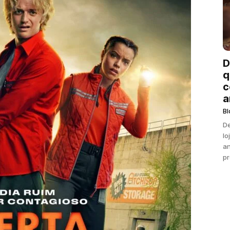
D
q
c
a
Bl
De
lo
an
pr