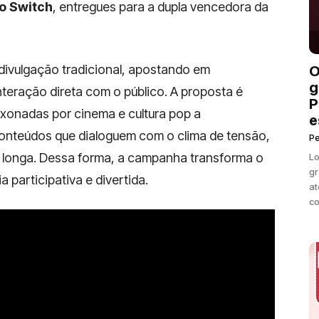
o Switch
, entregues para a dupla vencedora da
a divulgação tradicional, apostando em
O
g
 interação direta com o público. A proposta é
P
ixonadas por cinema e cultura pop a
e
conteúdos que dialoguem com o clima de tensão,
P
o longa. Dessa forma, a campanha transforma o
Lo
gr
 participativa e divertida.
at
co