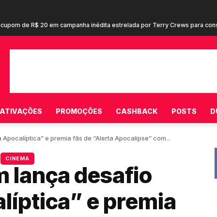
cupom de R$ 20 em campanha inédita estrelada por Terry Crews para cons
ATIVAÇÕES
PROMOÇÕES
CASHBACK
POSTS
D
Apocalíptica” e premia fãs de “Alerta Apocalipse” com...
CINEMA
 lança desafio
líptica” e premia