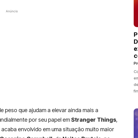
Anúncio
P
D
e
c
P
Co
em
de
fi
e peso que ajudam a elevar ainda mais a
ndialmente por seu papel em
Stranger Things
,
e acaba envolvido em uma situação muito maior