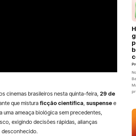
H
g
p
b
c
P
N
Ba
Ma
pr
os cinemas brasileiros nesta quinta-feira,
29 de
zante que mistura
ficção científica
,
suspense
e
ha uma ameaça biológica sem precedentes,
sco, exigindo decisões rápidas, alianças
o desconhecido.