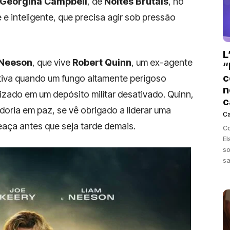
Georgina Campbell
, de
Noites Brutais
, no
 inteligente, que precisa agir sob pressão
L
 Neeson
, que vive
Robert Quinn
, um ex-agente
“
c
tiva quando um fungo altamente perigoso
n
izado em um depósito militar desativado. Quinn,
c
oria em paz, se vê obrigado a liderar uma
C
aça antes que seja tarde demais.
Co
El
so
sa