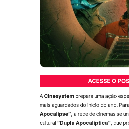
ACESSE O POST
A
Cinesystem
prepara uma ação especi
mais aguardados do início do ano. Par
Apocalipse”
, a rede de cinemas se un
cultural
“Dupla Apocalíptica”
, que p