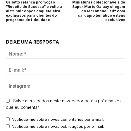
Griletto relança promoção
Miniaturas colecionáveis de
“Receita de Sucesso” e volta a
Super Mario Galaxy chegam
distribuir copos coqueteleira
ao McLanche Feliz com
exclusivos para clientes do
cardápio temático e itens
programa de fidelidade
exclusivos
DEIXE UMA RESPOSTA
No
E-
mai
Ins
Salve meus dados neste navegador para a próxima vez
que eu comentar.
Notifique-me sobre novos comentários por e-mail.
Notifique-me sobre novas publicações por e-mail.