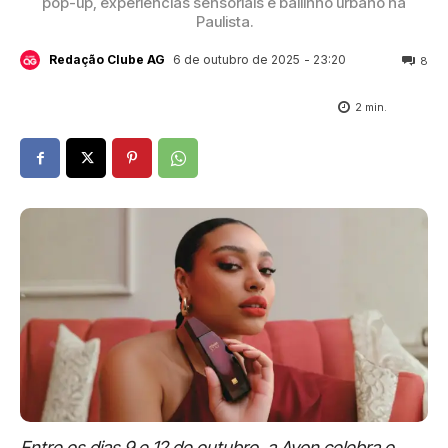
pop-up, experiências sensoriais e bailinho urbano na
Paulista.
6 de outubro de 2025
- 23:20
Redação Clube AG
8
2
min.
Entre os dias 9 e 12 de outubro, a Avon celebra o