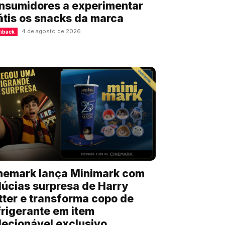
nsumidores a experimentar
átis os snacks da marca
4 de agosto de 2026
hback
nemark lança Minimark com
lúcias surpresa de Harry
tter e transforma copo de
frigerante em item
lecionável exclusivo