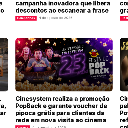
e
campanha inovadora que libera
co
ão
descontos ao escanear a frase
gr
4 de agosto de 2026
Campanhas
Cas
.
Cinesystem realiza a promoção
Ci
a,
PopBack e garante voucher de
pe
ar
pipoca grátis para clientes da
Po
a
rede em nova visita ao cinema
re
co
4 de agosto de 2026
Cinema