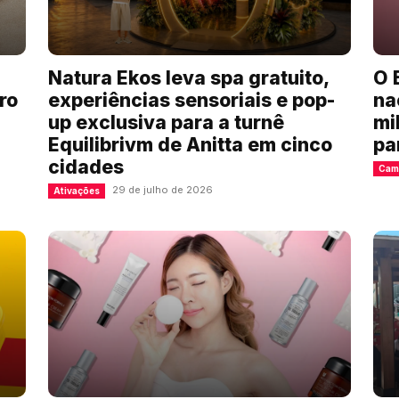
Natura Ekos leva spa gratuito,
O 
ro
experiências sensoriais e pop-
na
up exclusiva para a turnê
mi
Equilibrivm de Anitta em cinco
pa
cidades
Cam
29 de julho de 2026
Ativações