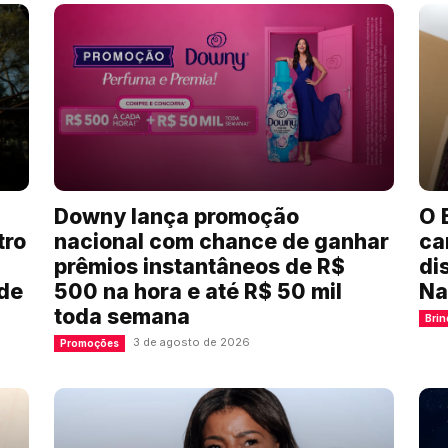
Downy lança promoção
O 
tro
nacional com chance de ganhar
ca
prêmios instantâneos de R$
di
 de
500 na hora e até R$ 50 mil
Na
toda semana
Brin
3 de agosto de 2026
Promoções