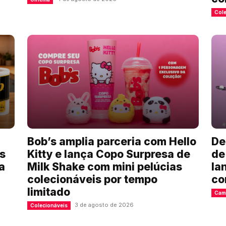
Cole
l
Bob’s amplia parceria com Hello
De
es
Kitty e lança Copo Surpresa de
de
a
Milk Shake com mini pelúcias
la
colecionáveis por tempo
co
limitado
Cam
3 de agosto de 2026
Colecionáveis