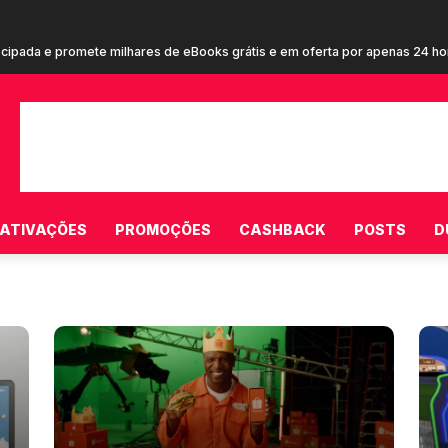
cupom de R$ 20 em campanha inédita estrelada por Terry Crews para cons
ATIVAÇÕES
PROMOÇÕES
CASHBACK
POSTS
D